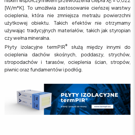
niskim współczynnikiem przewodzenia ciepła λ
= 0,022
D
[W/m*K]. To umożliwia zastosowanie cieńszej warstwy
ocieplenia, która nie zmniejsza metrażu powierzchni
użytkowej obiektu. Takich efektów nie otrzymamy
używając tradycyjnych materiałów, takich jak styropian
czy wełna mineralna.
®
Płyty izolacyjne termPIR
służą między innymi do
ocieplenia dachów skośnych, poddaszy, strychów,
stropodachów i tarasów, ocieplenia ścian, stropów,
piwnic oraz fundamentów i podłóg.