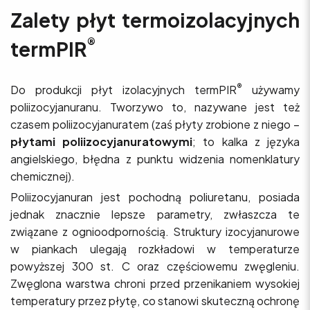
Zalety płyt termoizolacyjnych
®
termPIR
®
Do produkcji płyt izolacyjnych termPIR
używamy
poliizocyjanuranu. Tworzywo to, nazywane jest też
czasem poliizocyjanuratem (zaś płyty zrobione z niego –
płytami poliizocyjanuratowymi
; to kalka z języka
angielskiego, błędna z punktu widzenia nomenklatury
chemicznej).
Poliizocyjanuran jest pochodną poliuretanu, posiada
jednak znacznie lepsze parametry, zwłaszcza te
związane z ognioodpornością. Struktury izocyjanurowe
w piankach ulegają rozkładowi w temperaturze
powyższej 300 st. C oraz częściowemu zwęgleniu.
Zwęglona warstwa chroni przed przenikaniem wysokiej
temperatury przez płytę, co stanowi skuteczną ochronę