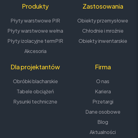
Produkty
Zastosowania
Płyty warstwowe PIR
Obiekty przemysłowe
Płyty warstwowe wełna
Chłodnie i mroźnie
Płyty izolacyjne termPIR
Obiekty inwentarskie
Akcesoria
Dla projektantów
Firma
Obróbki blacharskie
O nas
Tabele obciążeń
Kariera
Rysunki techniczne
Przetargi
Dane osobowe
Blog
Aktualności