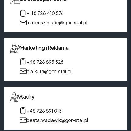
+ 48 728 410 576
mateusz.madej@gor-stal.pl
Marketing i Reklama
+48 728 893 526
ela.kuta@gor-stal.pl
Kadry
+48 728 891 013
beata.waclawik@gor-stal.pl