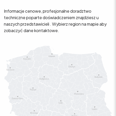
Informacje cenowe, profesjonalne doradztwo
techniczne poparte doświadczeniem znajdziesz u
naszych przedstawicieli . Wybierz region na mapie aby
zobaczyć dane kontaktowe.
Gdańsk
Koszalin
Olsztyn
Szczecin
Białystok
Bydgoszcz
Poznań
W
arszawa
Zielona Góra
Łódź
Lublin
W
rocław
Kielce