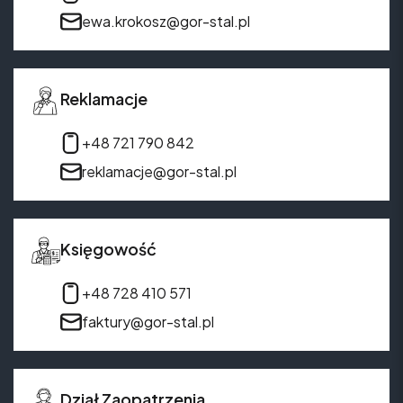
ewa.krokosz@gor-stal.pl
Reklamacje
+48 721 790 842
reklamacje@gor-stal.pl
Księgowość
+48 728 410 571
faktury@gor-stal.pl
Dział Zaopatrzenia