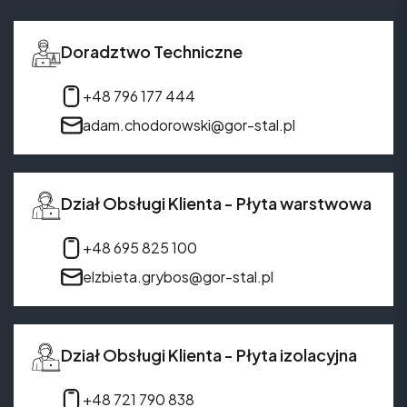
Doradztwo Techniczne
+48 796 177 444
adam.chodorowski@gor-stal.pl
Dział Obsługi Klienta - Płyta warstwowa
+48 695 825 100
elzbieta.grybos@gor-stal.pl
Dział Obsługi Klienta - Płyta izolacyjna
+48 721 790 838