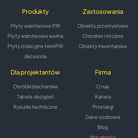
Produkty
Zastosowania
Płyty warstwowe PIR
Obiekty przemysłowe
Płyty warstwowe wełna
Chłodnie i mroźnie
Płyty izolacyjne termPIR
Obiekty inwentarskie
Akcesoria
Dla projektantów
Firma
Obróbki blacharskie
O nas
Tabele obciążeń
Kariera
Rysunki techniczne
Przetargi
Dane osobowe
Blog
Aktualności