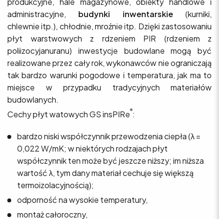
produkcyjne, hale magazynowe, obiekty handlowe i
administracyjne,
budynki inwentarskie
(kurniki,
chlewnie itp.), chłodnie, mroźnie itp. Dzięki zastosowaniu
płyt warstwowych z rdzeniem PIR (rdzeniem z
poliizocyjanuranu) inwestycje budowlane mogą być
realizowane przez cały rok, wykonawców nie ograniczają
tak bardzo warunki pogodowe i temperatura, jak ma to
miejsce w przypadku tradycyjnych materiałów
budowlanych.
®
Cechy płyt watowych GS insPIRe
:
bardzo niski współczynnik przewodzenia ciepła (λ =
0,022 W/mK; w niektórych rodzajach płyt
współczynnik ten może być jeszcze niższy; im niższa
wartość λ, tym dany materiał cechuje się większą
termoizolacyjnością);
odporność na wysokie temperatury,
montaż całoroczny,