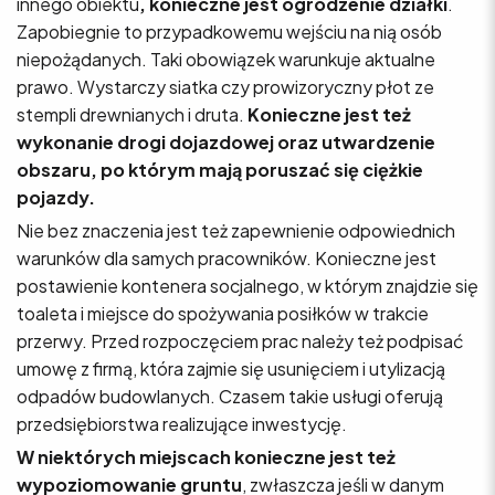
innego obiektu
, konieczne jest ogrodzenie działki
.
Zapobiegnie to przypadkowemu wejściu na nią osób
niepożądanych. Taki obowiązek warunkuje aktualne
prawo. Wystarczy siatka czy prowizoryczny płot ze
stempli drewnianych i druta.
Konieczne jest też
wykonanie drogi dojazdowej oraz utwardzenie
obszaru, po którym mają poruszać się ciężkie
pojazdy.
Nie bez znaczenia jest też zapewnienie odpowiednich
warunków dla samych pracowników. Konieczne jest
postawienie kontenera socjalnego, w którym znajdzie się
toaleta i miejsce do spożywania posiłków w trakcie
przerwy. Przed rozpoczęciem prac należy też podpisać
umowę z firmą, która zajmie się usunięciem i utylizacją
odpadów budowlanych. Czasem takie usługi oferują
przedsiębiorstwa realizujące inwestycję.
W niektórych miejscach konieczne jest też
wypoziomowanie gruntu
, zwłaszcza jeśli w danym