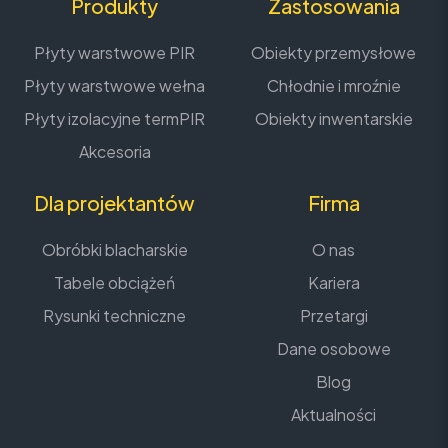
Produkty
Zastosowania
Płyty warstwowe PIR
Obiekty przemysłowe
Płyty warstwowe wełna
Chłodnie i mroźnie
Płyty izolacyjne termPIR
Obiekty inwentarskie
Akcesoria
Dla projektantów
Firma
Obróbki blacharskie
O nas
Tabele obciążeń
Kariera
Rysunki techniczne
Przetargi
Dane osobowe
Blog
Aktualności